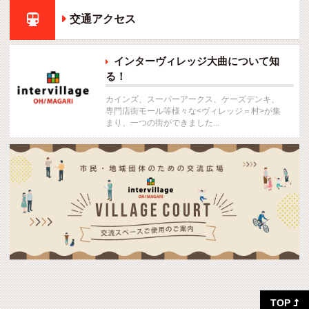

交通アクセス
インターヴィレッジ大曲について知

る！
カインズ、スーパーアークス、ケーズデンキ、
専門店街モール等様々な<ヴィレッジ＝村>が集
まり、一つの街ができました...
TOP
