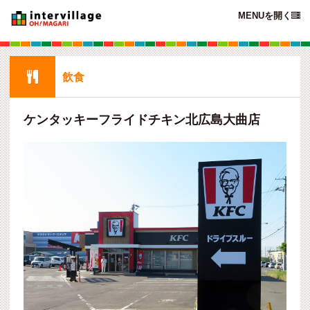
MENUを開く


飲食
ケンタッキーフライドチキン北広島大曲店