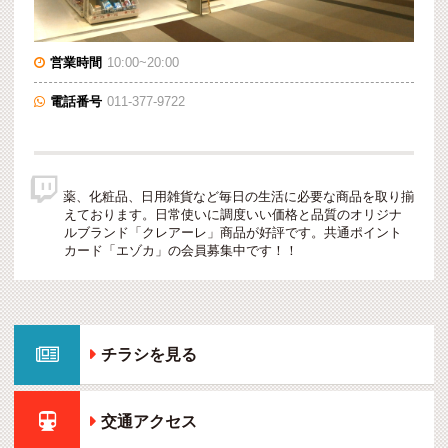
営業時間
10:00~20:00

電話番号
011-377-9722


薬、化粧品、日用雑貨など毎日の生活に必要な商品を取り揃
えております。日常使いに調度いい価格と品質のオリジナ
ルブランド「クレアーレ」商品が好評です。共通ポイント
カード「エゾカ」の会員募集中です！！

チラシを見る

交通アクセス