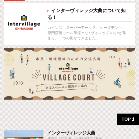
インターヴィレッジ大曲について知

る！
カインズ、スーパーアークス、ケーズデンキ、
専門店街モール等様々な<ヴィレッジ＝村>が集
まり、一つの街ができました...
TOP

インターヴィレッジ大曲
北海道北広島市大曲幸町6丁目1番地