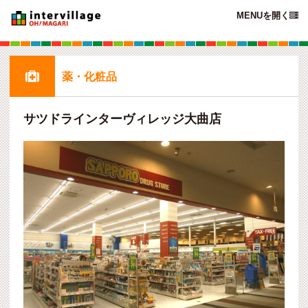
MENUを開く


薬・化粧品
サツドラインターヴィレッジ大曲店