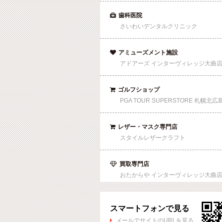
歯科医院

さいわいデンタルクリニック
アミューズメント施設

アドアーズ インターヴィレッジ大曲
ゴルフショップ

PGA TOUR SUPERSTORE 札幌北広
レザー・マスク専門店

スタイルレザークラフト
買取専門店

おたからや インターヴィレッジ大曲
スマートフォンで見る
メールでサイトのURLを見る
