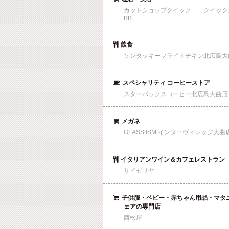
カットショップクイック クイック
BB
飲食

ケンタッキーフライドチキン北広島大
スペシャリティ コーヒーストア

スターバックスコーヒー北広島大曲店
メガネ

GLASS ISM インターヴィレッジ大曲
イタリアンワイン＆カフェレストラン

サイゼリヤ
子供服・ベビー・赤ちゃん用品・マタ

ェアの専門店
西松屋