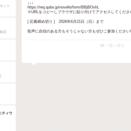
↓↓↓
カット
https://req.qubo.jp/novello/form/BBjBOxhL
※URLをコピーしブラウザに貼り付けてアクセスしてくださ
[ 応募締め切り ] 2026年6月21日（日）まで
歌声に自信のある方もそうじゃない方もぜひご参加ください!
曲店
一覧へ戻る

店
ニティウ