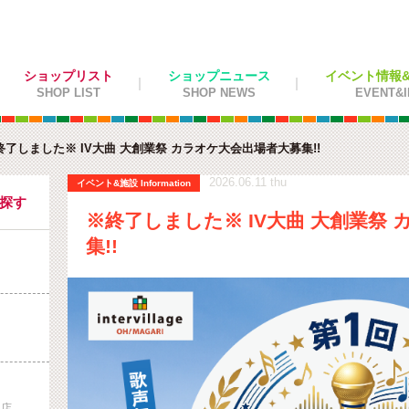
ショップリスト
ショップニュース
イベント情報&施
SHOP LIST
SHOP NEWS
EVENT&I
終了しました※ IV大曲 大創業祭 カラオケ大会出場者大募集!!
2026.06.11 thu
イベント&施設 Information
を探す
※終了しました※ IV大曲 大創業祭
集!!
曲店