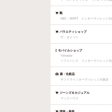
靴

ABC－MART インターヴィレッジ大
バラエティショップ

ザ・ダイソー
モバイルショップ

Y!mobile
ソフトバンク インターヴィレッジ大
薬・化粧品

サツドラインターヴィレッジ大曲店
ジーンズ＆カジュアル

マックハウス
理容・美容
