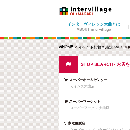
インターヴィレッジ大曲とは
ABOUT intervillage
HOME

イベント情報＆施設Info
※

SHOP SEARCH - お店
スーパーホームセンター

カインズ大曲店
スーパーマーケット

スーパーアークス 大曲店
家電量販店

ケーズデンキ インターヴィレッジ大