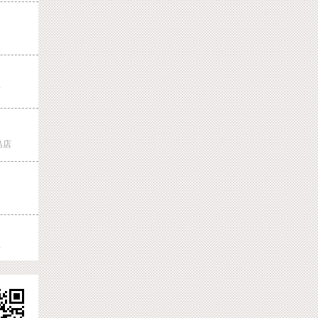
店
島店
店